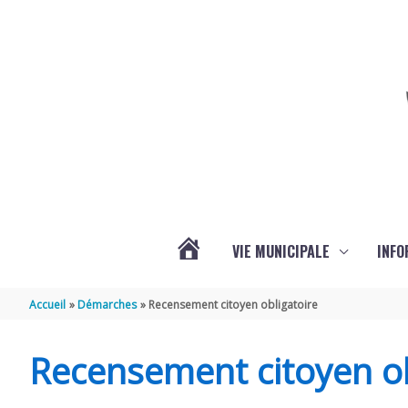
Aller au contenu
Aller au pied de page
VIE MUNICIPALE
INFO
ACTUALITÉS
Accueil
Démarches
Recensement citoyen obligatoire
DE
Recensement citoyen ob
LA