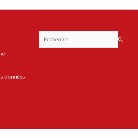
Rechercher :
rme
es données