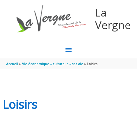
Aller au contenu
Aller au pied de page
La
Vergne
MENU
PRINCIPAL
Accueil
Vie économique – culturelle – sociale
Loisirs
Loisirs