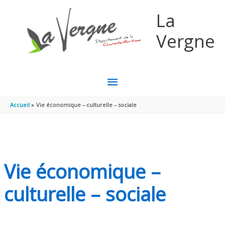
Aller au contenu
Aller au pied de page
La
Vergne
MENU
PRINCIPAL
Accueil
Vie économique – culturelle – sociale
Vie économique –
culturelle – sociale