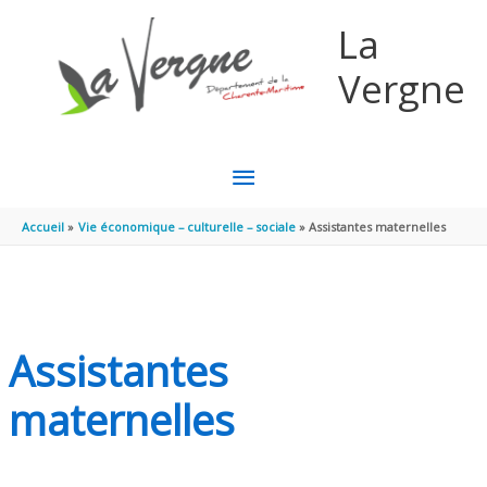
Aller au contenu
Aller au pied de page
La
Vergne
MENU
PRINCIPAL
Accueil
Vie économique – culturelle – sociale
Assistantes maternelles
Assistantes
maternelles