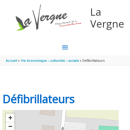
Aller au contenu
Aller au pied de page
La
Vergne
MENU
PRINCIPAL
Accueil
Vie économique – culturelle – sociale
Défibrillateurs
Défibrillateurs
+
−