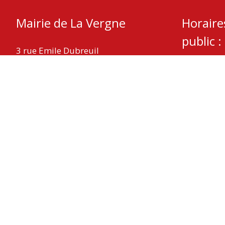
Mairie de La Vergne
Horaire
public :
3 rue Emile Dubreuil
17400 La Vergne
Mardi – Je
Mercredi :
Téléphone : 05 46 32 05 08
Fax : 05 46 59 29 11
Nous contacter