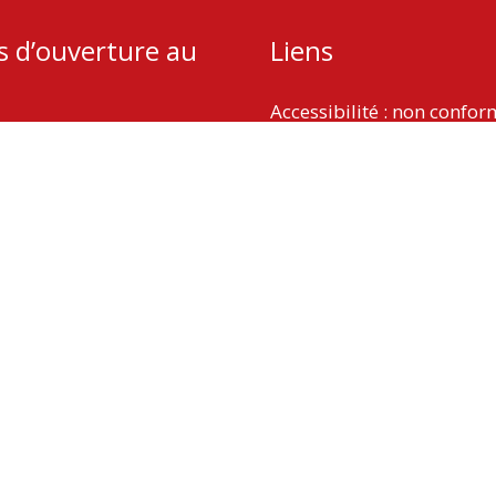
s d’ouverture au
Liens
Accessibilité : non confo
Plan du site
udi : 13h – 18h
Mentions légales
 9h – 12h
Politique de protection d
Gestion des cookies
Copyright © 2026
La Vergne
| Propulsé par Soluris