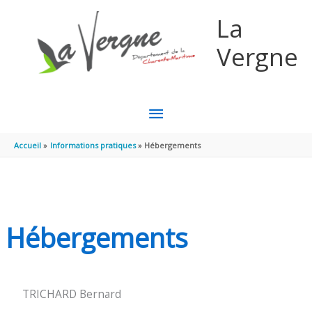
Aller au contenu
Aller au pied de page
La
Vergne
MENU
PRINCIPAL
Accueil
Informations pratiques
Hébergements
Hébergements
TRICHARD Bernard