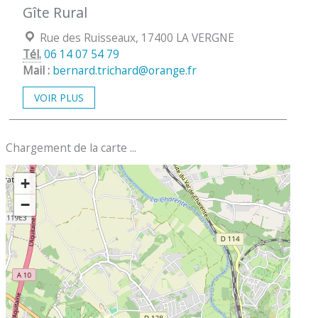
Gîte Rural
Localisation :
Rue des Ruisseaux, 17400 LA VERGNE
Tél.
06 14 07 54 79
Mail :
bernard.trichard@orange.fr
VOIR PLUS
Chargement de la carte ...
+
−