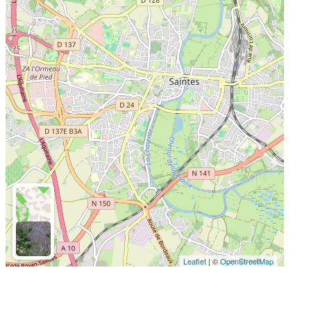
Leaflet
| ©
OpenStreetMap