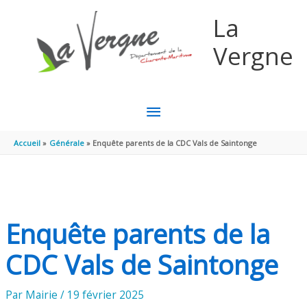
Aller au contenu
Aller au pied de page
La
Vergne
MENU
PRINCIPAL
Accueil
Générale
Enquête parents de la CDC Vals de Saintonge
Enquête parents de la
CDC Vals de Saintonge
Par
Mairie
/
19 février 2025