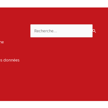
Rechercher :
rme
es données