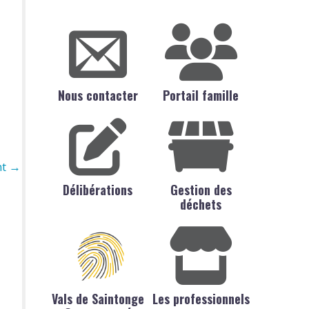
Nous contacter
Portail famille
nt
→
Délibérations
Gestion des
déchets
Vals de Saintonge
Les professionnels