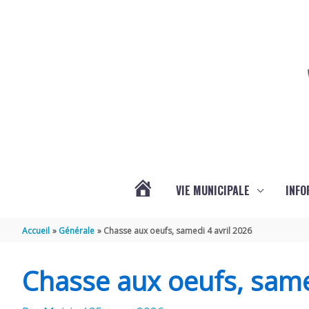
Aller au contenu
Aller au pied de page
VIE MUNICIPALE
INFO
ACTUALITÉS
Accueil
Générale
Chasse aux oeufs, samedi 4 avril 2026
DE
Chasse aux oeufs, same
LA