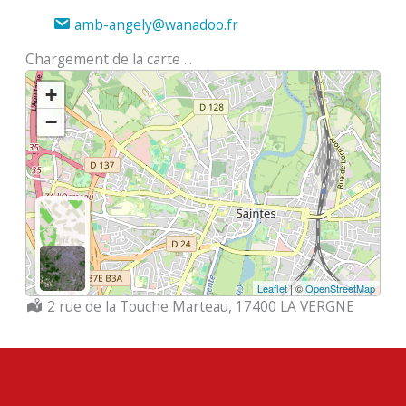
amb-angely@wanadoo.fr
Chargement de la carte ...
+
−
Leaflet
| ©
OpenStreetMap
Localisation :
2 rue de la Touche Marteau, 17400 LA VERGNE