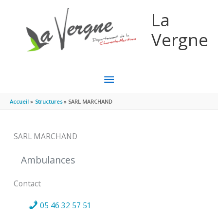
Aller au contenu
Aller au pied de page
La
Vergne
MENU
PRINCIPAL
Accueil
Structures
SARL MARCHAND
SARL MARCHAND
Ambulances
Contact
05 46 32 57 51