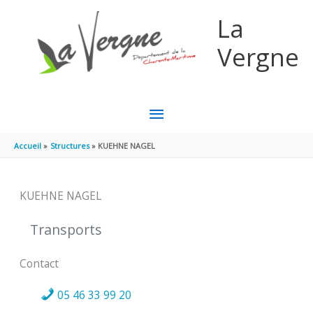
Aller au contenu
Aller au pied de page
La
Vergne
MENU
PRINCIPAL
Accueil
Structures
KUEHNE NAGEL
KUEHNE NAGEL
Transports
Contact
05 46 33 99 20