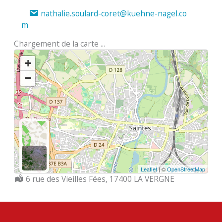
nathalie.soulard-coret@kuehne-nagel.co
m
Chargement de la carte ...
+
−
Leaflet
| ©
OpenStreetMap
Localisation :
6 rue des Vieilles Fées, 17400 LA VERGNE