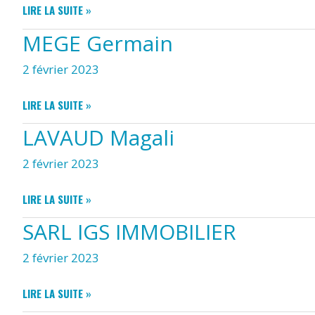
NGM
LIRE LA SUITE »
LAVEAU
MEGE Germain
JONATHAN
2 février 2023
MEGE
LIRE LA SUITE »
GERMAIN
LAVAUD Magali
2 février 2023
LAVAUD
LIRE LA SUITE »
MAGALI
SARL IGS IMMOBILIER
2 février 2023
SARL
LIRE LA SUITE »
IGS