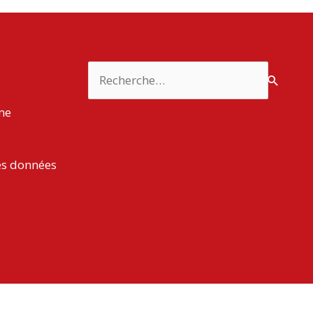
Rechercher :
rme
es données