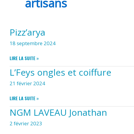
artisans
VERGNE
Pizz’arya
18 septembre 2024
PIZZ’ARYA
LIRE LA SUITE »
L’Feys ongles et coiffure
21 février 2024
L’FEYS
LIRE LA SUITE »
ONGLES
NGM LAVEAU Jonathan
ET
COIFFURE
2 février 2023