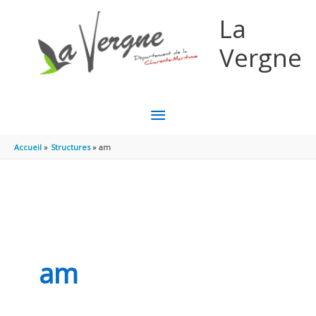
Aller au contenu
Aller au pied de page
La
Vergne
MENU
PRINCIPAL
Accueil
Structures
am
am