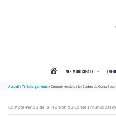
Aller au contenu
Aller au pied de page
VIE MUNICIPALE
INFO
ACTUALITÉS
Accueil
Téléchargements
Compte-rendu de la réunion du Conseil muni
DE
Compte-rendu de la réunion du Conseil municipal du
LA