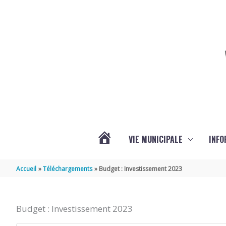
Aller au contenu
Aller au pied de page
VIE MUNICIPALE
INFO
ACTUALITÉS
Accueil
Téléchargements
Budget : Investissement 2023
DE
Budget : Investissement 2023
LA