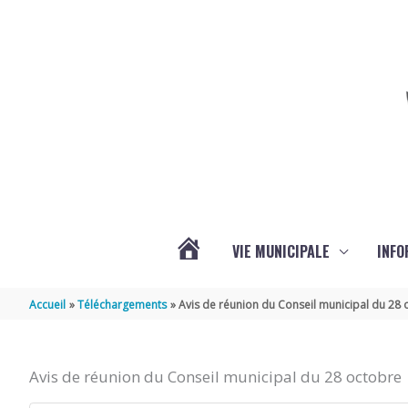
Aller au contenu
Aller au pied de page
VIE MUNICIPALE
INFO
ACTUALITÉS
Accueil
Téléchargements
Avis de réunion du Conseil municipal du 28
DE
Avis de réunion du Conseil municipal du 28 octobre
LA