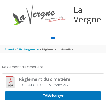
Aller au contenu
Aller au pied de page
La
Vergne
MENU
PRINCIPAL
Accueil
Téléchargements
Règlement du cimetière
Règlement du cimetière
Règlement du cimetière
PDF
| 443,91 Ko
| 15 Février 2023
Télécharger