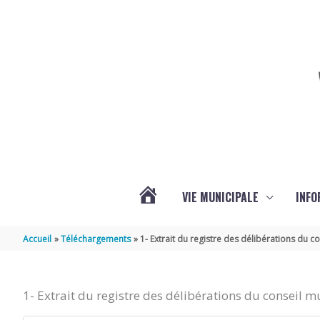
Aller au contenu
Aller au pied de page
VIE MUNICIPALE
INFO
ACTUALITÉS
Accueil
Téléchargements
1- Extrait du registre des délibérations du 
DE
1- Extrait du registre des délibérations du conseil 
LA