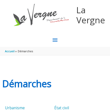
Aller au contenu
Aller au pied de page
La
Vergne
MENU
PRINCIPAL
Accueil
Démarches
Démarches
Urbanisme
État civil