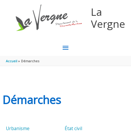
Aller au contenu
Aller au pied de page
La
Vergne
MENU
PRINCIPAL
Accueil
Démarches
Démarches
Urbanisme
État civil