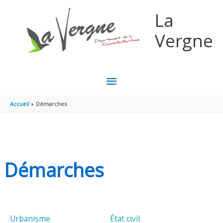
Aller au contenu
Aller au pied de page
La
Vergne
MENU
PRINCIPAL
Accueil
Démarches
Démarches
Urbanisme
État civil