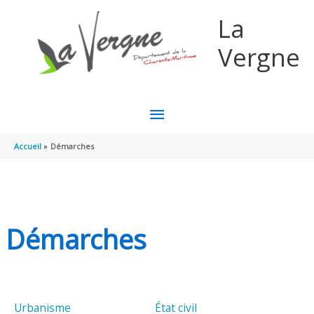
Aller au contenu
Aller au pied de page
La
Vergne
MENU
PRINCIPAL
Accueil
Démarches
Démarches
Urbanisme
État civil