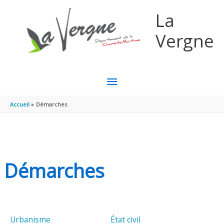
Aller au contenu
Aller au pied de page
La
Vergne
MENU
PRINCIPAL
Accueil
Démarches
Démarches
Urbanisme
État civil