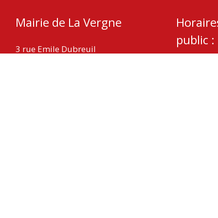
Mairie de La Vergne
Horaire
public :
3 rue Emile Dubreuil
17400 La Vergne
Mardi – Je
Mercredi :
Téléphone : 05 46 32 05 08
Fax : 05 46 59 29 11
Nous contacter