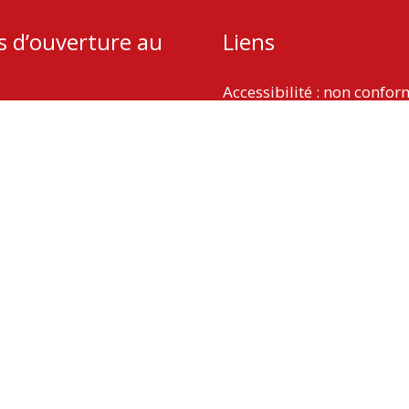
s d’ouverture au
Liens
Accessibilité : non confo
Plan du site
udi : 13h – 18h
Mentions légales
 9h – 12h
Politique de protection d
Gestion des cookies
Copyright © 2026
La Vergne
| Propulsé par Soluris