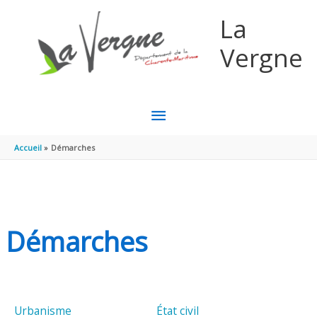
Aller au contenu
Aller au pied de page
La
Vergne
MENU
PRINCIPAL
Accueil
Démarches
Démarches
Urbanisme
État civil