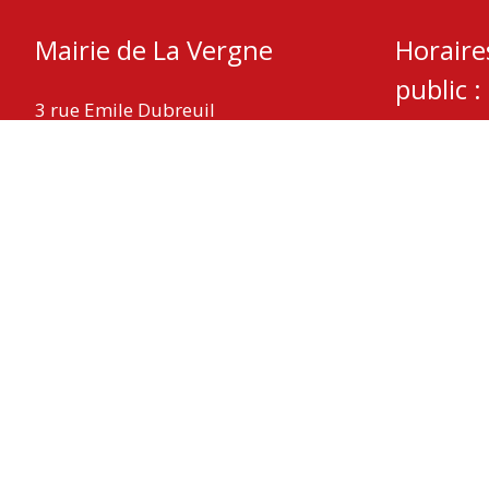
Mairie de La Vergne
Horaire
public :
3 rue Emile Dubreuil
17400 La Vergne
Mardi – Je
Mercredi :
Téléphone : 05 46 32 05 08
Fax : 05 46 59 29 11
Nous contacter