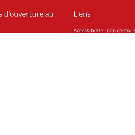
s d’ouverture au
Liens
Accessibilité : non confo
Plan du site
udi : 13h – 18h
Mentions légales
 9h – 12h
Politique de protection d
Gestion des cookies
Copyright © 2026
La Vergne
| Propulsé par Soluris