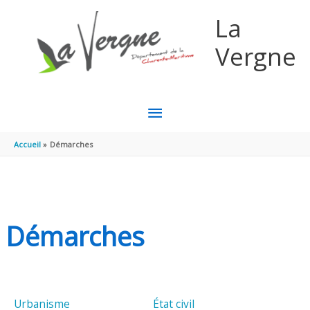
Aller au contenu
Aller au pied de page
La
Vergne
MENU
PRINCIPAL
Accueil
Démarches
Démarches
Urbanisme
État civil