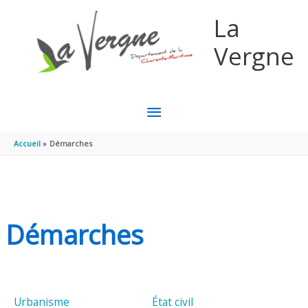
Aller au contenu
Aller au pied de page
La
Vergne
MENU
PRINCIPAL
Accueil
Démarches
Démarches
Urbanisme
État civil