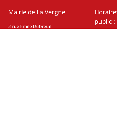
Mairie de La Vergne
Horaire
public :
3 rue Emile Dubreuil
17400 La Vergne
Mardi – Je
Mercredi :
Téléphone : 05 46 32 05 08
Fax : 05 46 59 29 11
Nous contacter