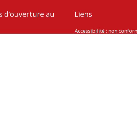
s d’ouverture au
Liens
Accessibilité : non confo
Plan du site
udi : 13h – 18h
Mentions légales
 9h – 12h
Politique de protection d
Gestion des cookies
Copyright © 2026
La Vergne
| Propulsé par Soluris