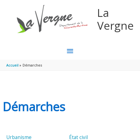
Aller au contenu
Aller au pied de page
La
Vergne
MENU
PRINCIPAL
Accueil
Démarches
Démarches
Urbanisme
État civil