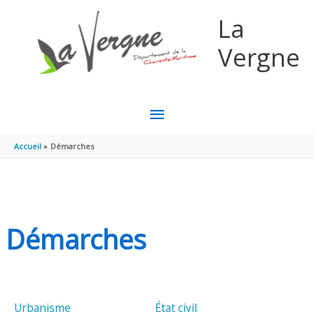
Aller au contenu
Aller au pied de page
La
Vergne
MENU
PRINCIPAL
Accueil
Démarches
Démarches
Urbanisme
État civil