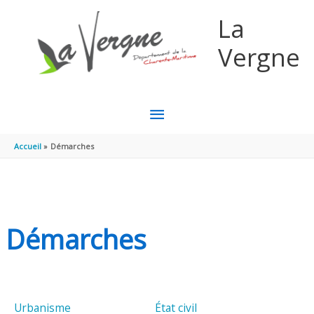
Aller au contenu
Aller au pied de page
La
Vergne
MENU
PRINCIPAL
Accueil
Démarches
Démarches
Urbanisme
État civil