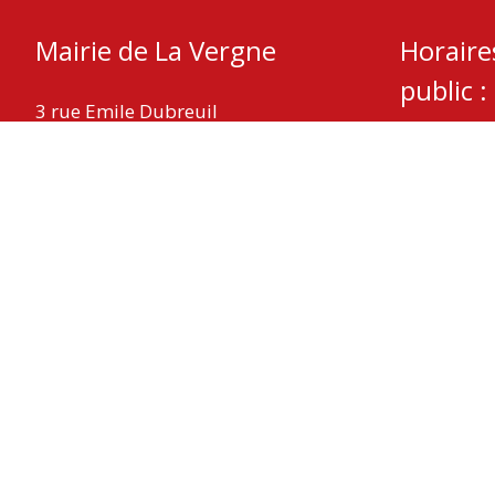
Mairie de La Vergne
Horaire
public :
3 rue Emile Dubreuil
17400 La Vergne
Mardi – Je
Mercredi :
Téléphone : 05 46 32 05 08
Fax : 05 46 59 29 11
Nous contacter