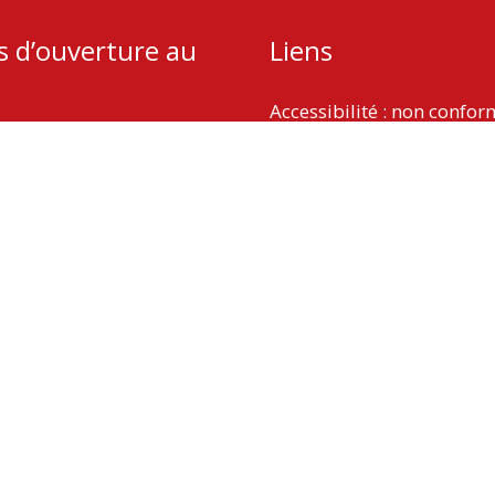
s d’ouverture au
Liens
Accessibilité : non confo
Plan du site
udi : 13h – 18h
Mentions légales
 9h – 12h
Politique de protection d
Gestion des cookies
Copyright © 2026
La Vergne
| Propulsé par Soluris