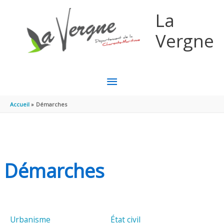
Aller au contenu
Aller au pied de page
La
Vergne
MENU
PRINCIPAL
Accueil
Démarches
Démarches
Urbanisme
État civil