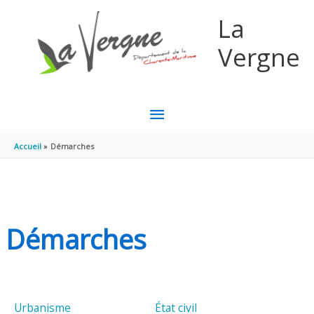
Aller au contenu
Aller au pied de page
La
Vergne
MENU
PRINCIPAL
Accueil
Démarches
Démarches
Urbanisme
État civil