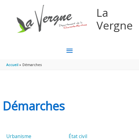
Aller au contenu
Aller au pied de page
La
Vergne
MENU
PRINCIPAL
Accueil
Démarches
Démarches
Urbanisme
État civil