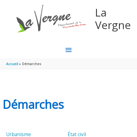
Aller au contenu
Aller au pied de page
La
Vergne
MENU
PRINCIPAL
Accueil
Démarches
Démarches
Urbanisme
État civil