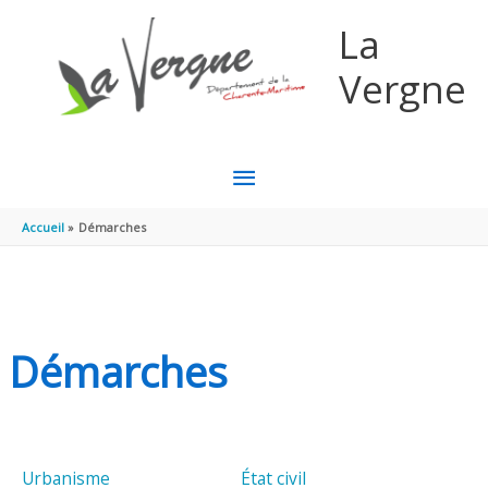
Aller au contenu
Aller au pied de page
La
Vergne
MENU
PRINCIPAL
Accueil
Démarches
Démarches
Urbanisme
État civil