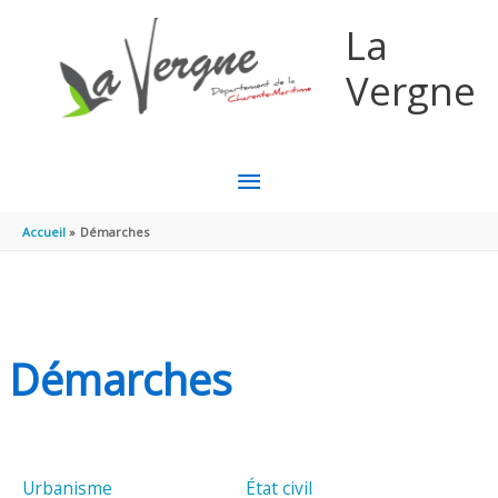
Aller au contenu
Aller au pied de page
La
Vergne
MENU
PRINCIPAL
Accueil
Démarches
Démarches
Urbanisme
État civil