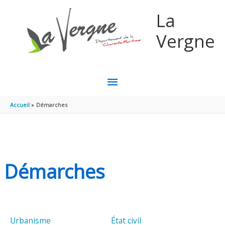
Aller au contenu
Aller au pied de page
La
Vergne
MENU
PRINCIPAL
Accueil
Démarches
Démarches
Urbanisme
État civil