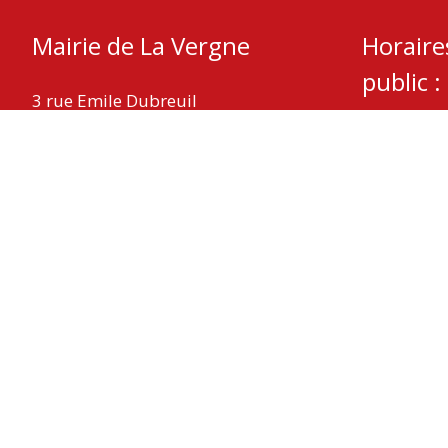
Mairie de La Vergne
Horaire
public :
3 rue Emile Dubreuil
17400 La Vergne
Mardi – Je
Mercredi :
Téléphone : 05 46 32 05 08
Fax : 05 46 59 29 11
Nous contacter