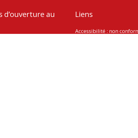
s d’ouverture au
Liens
Accessibilité : non confo
Plan du site
udi : 13h – 18h
Mentions légales
 9h – 12h
Politique de protection d
Gestion des cookies
Copyright © 2026
La Vergne
| Propulsé par Soluris