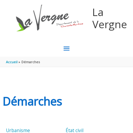
Aller au contenu
Aller au pied de page
La
Vergne
MENU
PRINCIPAL
Accueil
Démarches
Démarches
Urbanisme
État civil